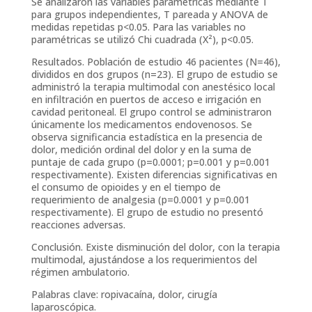
Se analizaron las variables paramétricas mediante T
para grupos independientes, T pareada y ANOVA de
medidas repetidas p<0.05. Para las variables no
paramétricas se utilizó Chi cuadrada (X²), p<0.05.
Resultados. Población de estudio 46 pacientes (N=46),
divididos en dos grupos (n=23). El grupo de estudio se
administró la terapia multimodal con anestésico local
en infiltración en puertos de acceso e irrigación en
cavidad peritoneal. El grupo control se administraron
únicamente los medicamentos endovenosos. Se
observa significancia estadística en la presencia de
dolor, medición ordinal del dolor y en la suma de
puntaje de cada grupo (p=0.0001; p=0.001 y p=0.001
respectivamente). Existen diferencias significativas en
el consumo de opioides y en el tiempo de
requerimiento de analgesia (p=0.0001 y p=0.001
respectivamente). El grupo de estudio no presentó
reacciones adversas.
Conclusión. Existe disminución del dolor, con la terapia
multimodal, ajustándose a los requerimientos del
régimen ambulatorio.
Palabras clave: ropivacaína, dolor, cirugía
laparoscópica.