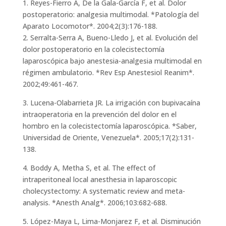
1. Reyes-Fierro A, De la Gala-García F, et al. Dolor
postoperatorio: analgesia multimodal. *Patología del
Aparato Locomotor*. 2004;2(3):176-188.
2. Serralta-Serra A, Bueno-Lledo J, et al. Evolución del
dolor postoperatorio en la colecistectomía
laparoscópica bajo anestesia-analgesia multimodal en
régimen ambulatorio. *Rev Esp Anestesiol Reanim*.
2002;49:461-467.
3. Lucena-Olabarrieta JR. La irrigación con bupivacaína
intraoperatoria en la prevención del dolor en el
hombro en la colecistectomía laparoscópica. *Saber,
Universidad de Oriente, Venezuela*. 2005;17(2):131-
138.
4. Boddy A, Metha S, et al. The effect of
intraperitoneal local anesthesia in laparoscopic
cholecystectomy: A systematic review and meta-
analysis. *Anesth Analg*. 2006;103:682-688.
5. López-Maya L, Lima-Monjarez F, et al. Disminución