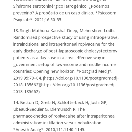
Síndrome serotoninérgico iatrogénico. ¿Podemos
prevenirlo? A propósito de un caso clínico. *Psicosom
Psiquiatr*. 2021;16:50-55.
13. Singh Mathuria Kaushal-Deep, Mehershree Lodhi.
Randomised prospective study of using intraoperative,
intraincisional and intraperitoneal ropivacaine for the
early discharge of post-laparoscopic cholecystectomy
patients as a day case in a cost-effective way in
government setup of low-income and middle-income
countries: Opening new horizon. *Postgrad Med J*.
2019;95:78–84. [https://doi.org/10.1136/postgradmedj-
2018-135662](https://doi.org/10.1136/postgradmedj-
2018-135662)
14. Betton D, Greib N, Schlotterbeck H, Joshi GP,
Ubeaud-Sequier G, Diemunsch P. The
pharmacokinetics of ropivacaine after intraperitoneal
administration: instillation versus nebulization.
*Anesth Analg*. 2010;111:1140-1145.