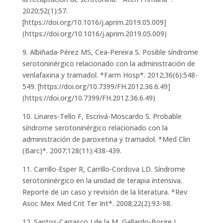
2020;52(1):57.
[https://doi.org/10.1016/j.aprim.2019.05.009]
(https://doi.org/10.1016/j.aprim.2019.05.009)
9. Albiñada-Pérez MS, Cea-Pereira S. Posible síndrome
serotoninérgico relacionado con la administración de
venlafaxina y tramadol. *Farm Hosp*. 2012;36(6):548-
549. [https://doi.org/10.7399/FH.2012.36.6.49]
(https://doi.org/10.7399/FH.2012.36.6.49)
10. Linares-Tello F, Escrivá-Moscardo S. Probable
síndrome serotoninérgico relacionado con la
administración de paroxetina y tramadol. *Med Clin
(Barc)*. 2007;128(11):438-439.
11. Carrillo-Esper R, Carrillo-Cordova LD. Síndrome
serotoninérgico en la unidad de terapia intensiva.
Reporte de un caso y revisión de la literatura. *Rev
Asoc Mex Med Crit Ter Int*. 2008;22(2):93-98.
12. Santos-Carrasco I de la M, Gallardo-Borge L.