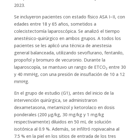
2023.
Se incluyeron pacientes con estado físico ASA I–II, con
edades entre 18 y 65 años, sometidos a
colecistectomía laparoscópica. Se analizó el tiempo
anestésico-quirúrgico en ambos grupos. A todos los
pacientes se les aplicó una técnica de anestesia
general balanceada, utilizando sevoflurano, fentanilo,
propofol y bromuro de vecuronio. Durante la
laparoscopía, se mantuvo un rango de ETCO₂ entre 30
y 40 mmHg, con una presión de insuflación de 10 a 12
mmHg.
En el grupo de estudio (G1), antes del inicio de la
intervención quirúrgica, se administraron
dexametasona, metamizol y ketorolaco en dosis
ponderales (200 μg/kg, 30 mg/kg y 1 mg/kg
respectivamente) diluidos en 50 mL de solución
isotónica al 0.9 %. Además, se infiltró ropivacaína al
7.5 % en la piel en los sitios de entrada de los tres