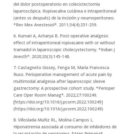
del dolor postoperatorio en colecistectomía
laparoscópica. Ropivacaína cutánea e intraperitoneal
(antes vs después) de la incisión y neumoperitoneo.
*Rev Mex Anestesiol*. 2011;34(4):251-259.
6. Kumari A, Acharya B. Post-operative analgesic
effect of intraperitoneal ropivacaine with or without
tramadol in laparoscopic cholecystectomy. *Indian J
Anesth*. 2020;20(3):145-148.
7. Castagneto Gissey, Fenga M, María Francesca
Ruso. Perioperative management of acute pain by
multimodal analgesia after laparoscopic sleeve
gastrectomy: A prospective cohort study. *Perioper
Care Oper Room Manag*. 2022;27:100249.
[https://doi.org/10.1016/j.pcorm.2022.100249]
(https://doi.org/10.1016/j.pcorm.2022.100249)
8. Villoslada-Muñiz RL, Molina-Campos L.
Hiponatremia asociada al consumo de inhibidores de
la recaptación de serotonina. *Aten Primaria*.