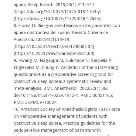
apnea. Sleep Breath. 2019;23(1):311–317.
[https://doi.org/10.1007/s11325-018-1763-y]
(https://doi.org/10.1007/s11325-018-1763-y)
8. Florea D. Riesgos anestésicos en los pacientes con
apnea obstructiva del sueño. Revista Chilena de
Anestesia. 2022;48(1):13–19.
[https://10.25237/revchilanestv48n01.04]
(https://10.25237/revchilanestv48n01.04)
9. Hwang M, Nagappa M, Guluzade N, Saripella A,
Englesakis M, Chung F. Validation of the STOP-Bang
questionnaire as a preoperative screening tool for
obstructive sleep apnea: a systematic review and
meta-analysis. BMC Anesthesiol. 2022;22(1):366.
doi:10.1186/s12871-022-01912-1. PMID:36451106;
PMCID\:PMC9710034.
10. American Society of Anesthesiologists Task Force
on Perioperative Management of patients with
obstructive sleep apnea. Practice guidelines for the
perioperative management of patients with