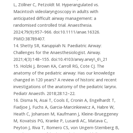
L, Zöllner C, Petzoldt M. Hyperangulated vs.
Macintosh videolaryngoscopy in adults with
anticipated difficult airway management: a
randomised controlled trial. Anaesthesia.
2024;79(9):957–966. doi:10.1111/anae.16326.
PMID:38789407.
14. Shetty SR, Karuppiah N. Paediatric Airway:
Challenges for the Anaesthesiologist. Airway.
2021;4(3):148–155. doi:10.4103/arwy.arwy\_6\_21
15. Holzki J, Brown KA, Carroll RG, Cote CJ. The
anatomy of the pediatric airway: Has our knowledge
changed in 120 years? A review of historic and recent
investigations of the anatomy of the pediatric larynx.
Pediatr Anaesth. 2018;28:12–22.
16. Disma N, Asai T, Cools E, Cronin A, Engelhardt T,
Fiadjoe J, Fuchs A, Garcia-Marcinkiewicz A, Habre W,
Heath C, Johansen M, Kaufmann J, Kleine-Brueggeney
M, Kovatsis PG, Kranke P, Lusardi AC, Matava C,
Peyton J, Riva T, Romero CS, von Ungern-Sternberg B,