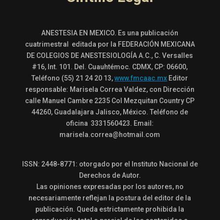
ANESTESIA EN MEXICO. Es una publicación
cuatrimestral editada por la FEDERACIÓN MEXICANA
DE COLEGIOS DE ANESTESIOLOGÍA A.C., C. Versalles
#16, Int. 101. Del. Cuauhtémoc. CDMX, CP: 06600,
Teléfono (55) 21 24 20 13,
www.fmcaac.mx
Editor
responsable: Marisela Correa Valdez, con Dirección
calle Manuel Cambre 2235 Col Mezquitan Country CP
44260, Guadalajara Jalisco, México. Teléfono de
oficina 3331560423. Email:
marisela.correa@hotmail.com
ISSN: 2448-8771: otorgado por el Instituto Nacional de
Derechos de Autor.
Las opiniones expresadas por los autores, no
necesariamente reflejan la postura del editor de la
publicación. Queda estrictamente prohibida la