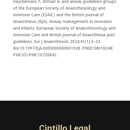
Veyckemans F, Afshari A; and airway guidelines groups
of the European Society of Anaesthesiology and
Intensive Care (ESAIC) and the British Journal of
Anaesthesia (BJA). Airway management in neonates
and infants: European Society of Anaesthesiology and
Intensive Care and British Journal of Anaesthesia joint
guidelines. Eur J Anaesthesiol. 2024;41(1):3–23.
doi:10.1097/EJA.0000000000001928. PMID:38018248;
PMCID\:PMC10720842.
Cintillo Legal