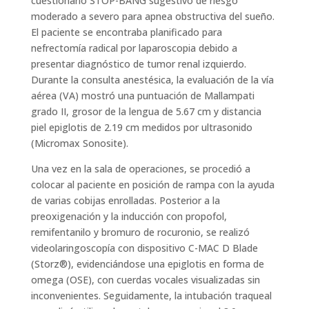
cuestionario STOP-BANG sugestivo de riesgo
moderado a severo para apnea obstructiva del sueño.
El paciente se encontraba planificado para
nefrectomía radical por laparoscopia debido a
presentar diagnóstico de tumor renal izquierdo.
Durante la consulta anestésica, la evaluación de la vía
aérea (VA) mostró una puntuación de Mallampati
grado II, grosor de la lengua de 5.67 cm y distancia
piel epiglotis de 2.19 cm medidos por ultrasonido
(Micromax Sonosite).
Una vez en la sala de operaciones, se procedió a
colocar al paciente en posición de rampa con la ayuda
de varias cobijas enrolladas. Posterior a la
preoxigenación y la inducción con propofol,
remifentanilo y bromuro de rocuronio, se realizó
videolaringoscopía con dispositivo C-MAC D Blade
(Storz®), evidenciándose una epiglotis en forma de
omega (OSE), con cuerdas vocales visualizadas sin
inconvenientes. Seguidamente, la intubación traqueal