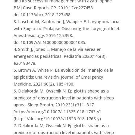
and its successful management with azathioprine.
BMJ Case Reports CP. 2019;12\:e227458.
doi:10.1136/bcr-2018-227458.
3. Laschat M, Kaufmann J, Wappler F. Laryngomalacia
with Epiglottic Prolapse Obscuring the Laryngeal Inlet.
Anesthesiology. 2016;125:398.
doi:10.1097/ALN.0000000000001035.
4. Smith J, Jones L. Manejo de la vía aérea en
emergencias pediátricas. Pediatría 2020;145(3),
e20193478.
5. Brown A, White P. La evolución del manejo de la
epiglotitis: una revisión. Journal of Emergency
Medicine. 2021;60(2), 185–190.
6. Delakorda M, Ovsenik N. Epiglottis shape as a
predictor of obstruction level in patients with sleep
apnea. Sleep Breath. 2019;23(1):311–317.
[https://doi.org/10.1007/s11325-018-1763-y]
(https://doi.org/10.1007/s11325-018-1763-y)
7. Delakorda M, Ovsenik N. Epiglottis shape as a
predictor of obstruction level in patients with sleep