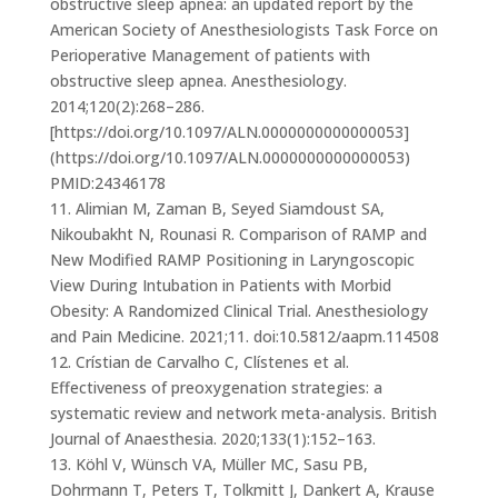
obstructive sleep apnea: an updated report by the
American Society of Anesthesiologists Task Force on
Perioperative Management of patients with
obstructive sleep apnea. Anesthesiology.
2014;120(2):268–286.
[https://doi.org/10.1097/ALN.0000000000000053]
(https://doi.org/10.1097/ALN.0000000000000053)
PMID:24346178
11. Alimian M, Zaman B, Seyed Siamdoust SA,
Nikoubakht N, Rounasi R. Comparison of RAMP and
New Modified RAMP Positioning in Laryngoscopic
View During Intubation in Patients with Morbid
Obesity: A Randomized Clinical Trial. Anesthesiology
and Pain Medicine. 2021;11. doi:10.5812/aapm.114508
12. Crístian de Carvalho C, Clístenes et al.
Effectiveness of preoxygenation strategies: a
systematic review and network meta-analysis. British
Journal of Anaesthesia. 2020;133(1):152–163.
13. Köhl V, Wünsch VA, Müller MC, Sasu PB,
Dohrmann T, Peters T, Tolkmitt J, Dankert A, Krause