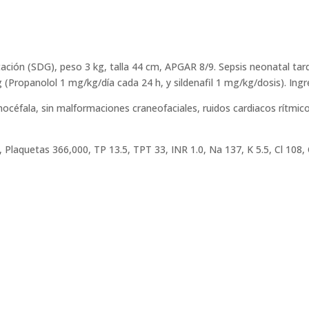
ción (SDG), peso 3 kg, talla 44 cm, APGAR 8/9. Sepsis neonatal ta
(Propanolol 1 mg/kg/día cada 24 h, y sildenafil 1 mg/kg/dosis). In
rmocéfala, sin malformaciones craneofaciales, ruidos cardiacos rítmic
 Plaquetas 366,000, TP 13.5, TPT 33, INR 1.0, Na 137, K 5.5, Cl 108, 