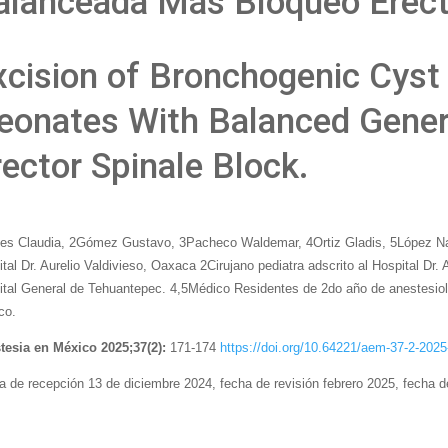
alanceada Más Bloqueo Erecto
xcision of Bronchogenic Cyst
eonates With Balanced Gener
rector Spinale Block.
es Claudia, 2Gómez Gustavo, 3Pacheco Waldemar, 4Ortiz Gladis, 5López Nadi
tal Dr. Aurelio Valdivieso, Oaxaca 2Cirujano pediatra adscrito al Hospital Dr
tal General de Tehuantepec. 4,5Médico Residentes de 2do año de anestesiolog
co.
tesia en México 2025;37(2):
171-174
https://doi.org/10.64221/aem-37-2-2025
a de recepción 13 de diciembre 2024, fecha de revisión febrero 2025, fecha