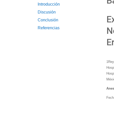
B
Introducción
Discusión
E
Conclusión
Referencias
N
E
1Rey
Hospi
Hospi
Méxi
Anes
Fech