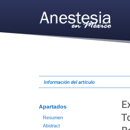
Información del artículo
E
Apartados
T
Resumen
Abstract