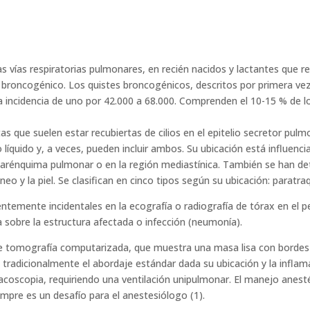
s vías respiratorias pulmonares, en recién nacidos y lactantes que 
te broncogénico. Los quistes broncogénicos, descritos por primera v
na incidencia de uno por 42.000 a 68.000. Comprenden el 10-15 % de 
que suelen estar recubiertas de cilios en el epitelio secretor pulmo
líquido y, a veces, pueden incluir ambos. Su ubicación está influencia
l parénquima pulmonar o en la región mediastínica. También se han
neo y la piel. Se clasifican en cinco tipos según su ubicación: paratraq
ntemente incidentales en la ecografía o radiografía de tórax en el 
 sobre la estructura afectada o infección (neumonía).
te tomografía computarizada, que muestra una masa lisa con bordes 
radicionalmente el abordaje estándar dada su ubicación y la inflama
coscopia, requiriendo una ventilación unipulmonar. El manejo anesté
empre es un desafío para el anestesiólogo (1).