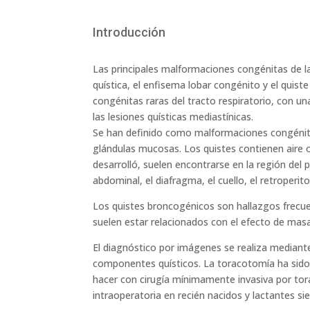
Introducción
Las principales malformaciones congénitas de la
quística, el enfisema lobar congénito y el quis
congénitas raras del tracto respiratorio, con u
las lesiones quísticas mediastínicas.
Se han definido como malformaciones congénitas 
glándulas mucosas. Los quistes contienen aire o 
desarrolló, suelen encontrarse en la región de
abdominal, el diafragma, el cuello, el retroperito
Los quistes broncogénicos son hallazgos frecue
suelen estar relacionados con el efecto de masa
El diagnóstico por imágenes se realiza median
componentes quísticos. La toracotomía ha sido t
hacer con cirugía mínimamente invasiva por tora
intraoperatoria en recién nacidos y lactantes si