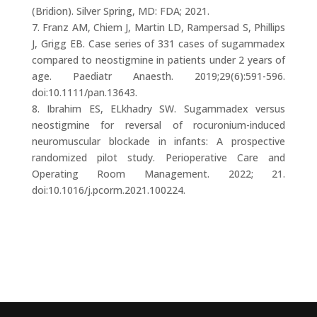
(Bridion). Silver Spring, MD: FDA; 2021.
7. Franz AM, Chiem J, Martin LD, Rampersad S, Phillips
J, Grigg EB. Case series of 331 cases of sugammadex
compared to neostigmine in patients under 2 years of
age. Paediatr Anaesth. 2019;29(6):591-596.
doi:10.1111/pan.13643.
8. Ibrahim ES, ELkhadry SW. Sugammadex versus
neostigmine for reversal of rocuronium-induced
neuromuscular blockade in infants: A prospective
randomized pilot study. Perioperative Care and
Operating Room Management. 2022; 21.
doi:10.1016/j.pcorm.2021.100224.