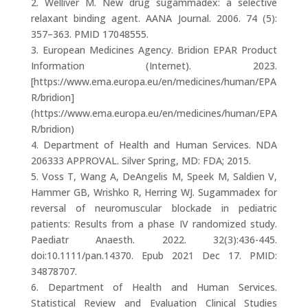
2. Welliver M. New drug sugammadex: a selective
relaxant binding agent. AANA Journal. 2006. 74 (5):
357–363. PMID 17048555.
3. European Medicines Agency. Bridion EPAR Product
Information (Internet). 2023.
[https://www.ema.europa.eu/en/medicines/human/EPA
R/bridion]
(https://www.ema.europa.eu/en/medicines/human/EPA
R/bridion)
4. Department of Health and Human Services. NDA
206333 APPROVAL. Silver Spring, MD: FDA; 2015.
5. Voss T, Wang A, DeAngelis M, Speek M, Saldien V,
Hammer GB, Wrishko R, Herring WJ. Sugammadex for
reversal of neuromuscular blockade in pediatric
patients: Results from a phase IV randomized study.
Paediatr Anaesth. 2022. 32(3):436-445.
doi:10.1111/pan.14370. Epub 2021 Dec 17. PMID:
34878707.
6. Department of Health and Human Services.
Statistical Review and Evaluation Clinical Studies