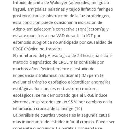
linfoide de anillo de Waldeyer (adenoides, amígdala
lingual, amígdalas palatinas y tejido linfático faríngeo
posterior) causar obstrucción de la luz orofaríngeo,
esta condición puede ocasionar la indicación de
Adeno-amigalectomía correctiva (Tonsilectomía) y
estar expuestos a una VAD durante la IOT por
estenosis subglótica no anticipada por causalidad de
ERGE Crónico no tratado.
El monitoreo del pH esofágico de 24 horas ha sido el
método diagnóstico de ERGE más confiable por
muchos años. Recientemente el estudio de
impedancia intraluminal multicanal (IIM) permite
evaluar el tránsito esofágico e identificar anomalías
esofágicas funcionales en trastorno motores
esofágicos, se ha demostrado que el ERGE induce
síntomas respiratorios en un 95 % por cambios en la
inflamación crónica de la laringe (10)
La parálisis de cuerdas vocales es la segunda causa
más importante de estridor infantil crónico. Puede ser
congénita o adquirida. La parálisis congénita se