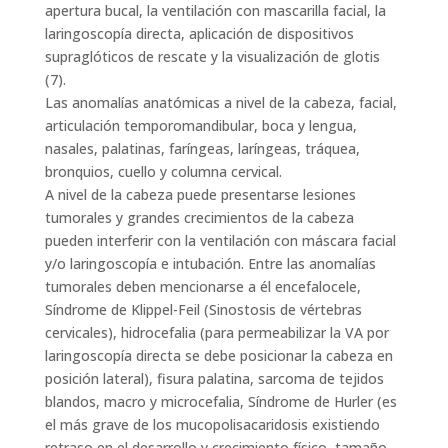
apertura bucal, la ventilación con mascarilla facial, la
laringoscopía directa, aplicación de dispositivos
supraglóticos de rescate y la visualización de glotis
(7).
Las anomalías anatómicas a nivel de la cabeza, facial,
articulación temporomandibular, boca y lengua,
nasales, palatinas, faríngeas, laríngeas, tráquea,
bronquios, cuello y columna cervical.
A nivel de la cabeza puede presentarse lesiones
tumorales y grandes crecimientos de la cabeza
pueden interferir con la ventilación con máscara facial
y/o laringoscopía e intubación. Entre las anomalías
tumorales deben mencionarse a él encefalocele,
Síndrome de Klippel-Feil (Sinostosis de vértebras
cervicales), hidrocefalia (para permeabilizar la VA por
laringoscopía directa se debe posicionar la cabeza en
posición lateral), fisura palatina, sarcoma de tejidos
blandos, macro y microcefalia, Síndrome de Hurler (es
el más grave de los mucopolisacaridosis existiendo
retraso en el desarrollo y crecimiento físico, tamaño