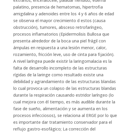
extraños, encefalocele, paladar hendido, edema
palatino, presencia de hematomas, hipertrofia
amigdalina y adenoides entre los 4 y 6 años de edad
se observa el mayor crecimiento d estos (causa
obstrucción), tumores, absceso retrofaríngeo,
procesos inflamatorios (Epidermolisis Bullosa que
presenta alrededor de la boca una piel frágil con
ámpulas en respuesta a una lesión menor, calor,
rozamiento, fricción leve, uso de cinta para fijación).
A nivel laríngea puede existir la laringomalacia es la
falta de desarrollo incompleto de las estructuras
rígidas de la laringe como resultado existe una
debilidad y agrandamiento de las estructuras blandas
lo cual provoca un colapso de las estructuras blandas
durante la respiración causando estridor laríngeo (lo
cual mejora con él tiempo, es más audible durante la
fase de sueño, alimentación y se aumenta en los
procesos infecciosos), se relaciona al ERGE por lo que
es importante dar tratamiento conservador para el
reflujo gastro-esofágico; La corrección del