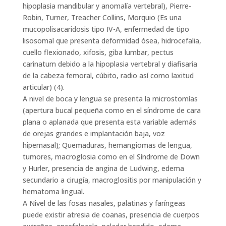
hipoplasia mandibular y anomalía vertebral), Pierre-
Robin, Turner, Treacher Collins, Morquio (Es una
mucopolisacaridosis tipo IV-A, enfermedad de tipo
lisosomal que presenta deformidad ósea, hidrocefalia,
cuello flexionado, xifosis, giba lumbar, pectus
carinatum debido a la hipoplasia vertebral y diafisaria
de la cabeza femoral, cúbito, radio así como laxitud
articular) (4).
A nivel de boca y lengua se presenta la microstomías
(apertura bucal pequeña como en el síndrome de cara
plana o aplanada que presenta esta variable además
de orejas grandes e implantación baja, voz
hipernasal); Quemaduras, hemangiomas de lengua,
tumores, macroglosia como en el Síndrome de Down
y Hurler, presencia de angina de Ludwing, edema
secundario a cirugía, macroglositis por manipulación y
hematoma lingual.
A Nivel de las fosas nasales, palatinas y faríngeas
puede existir atresia de coanas, presencia de cuerpos