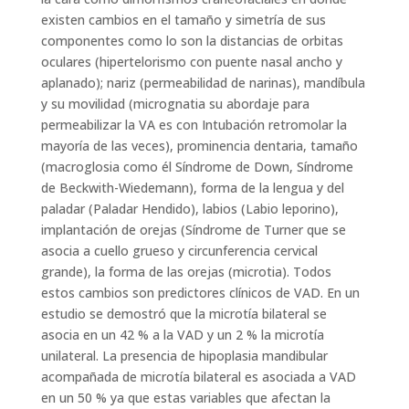
existen cambios en el tamaño y simetría de sus
componentes como lo son la distancias de orbitas
oculares (hipertelorismo con puente nasal ancho y
aplanado); nariz (permeabilidad de narinas), mandíbula
y su movilidad (micrognatia su abordaje para
permeabilizar la VA es con Intubación retromolar la
mayoría de las veces), prominencia dentaria, tamaño
(macroglosia como él Síndrome de Down, Síndrome
de Beckwith-Wiedemann), forma de la lengua y del
paladar (Paladar Hendido), labios (Labio leporino),
implantación de orejas (Síndrome de Turner que se
asocia a cuello grueso y circunferencia cervical
grande), la forma de las orejas (microtia). Todos
estos cambios son predictores clínicos de VAD. En un
estudio se demostró que la microtía bilateral se
asocia en un 42 % a la VAD y un 2 % la microtía
unilateral. La presencia de hipoplasia mandibular
acompañada de microtía bilateral es asociada a VAD
en un 50 % ya que estas variables que afectan la