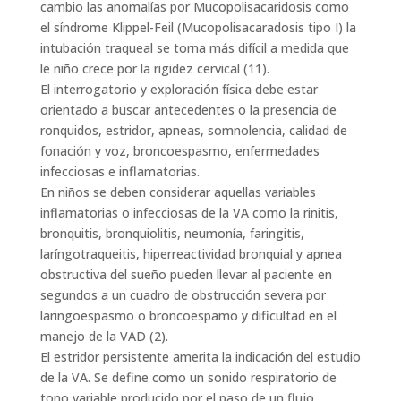
cambio las anomalías por Mucopolisacaridosis como
el síndrome Klippel-Feil (Mucopolisacaradosis tipo I) la
intubación traqueal se torna más difícil a medida que
le niño crece por la rigidez cervical (11).
El interrogatorio y exploración física debe estar
orientado a buscar antecedentes o la presencia de
ronquidos, estridor, apneas, somnolencia, calidad de
fonación y voz, broncoespasmo, enfermedades
infecciosas e inflamatorias.
En niños se deben considerar aquellas variables
inflamatorias o infecciosas de la VA como la rinitis,
bronquitis, bronquiolitis, neumonía, faringitis,
laríngotraqueitis, hiperreactividad bronquial y apnea
obstructiva del sueño pueden llevar al paciente en
segundos a un cuadro de obstrucción severa por
laringoespasmo o broncoespamo y dificultad en el
manejo de la VAD (2).
El estridor persistente amerita la indicación del estudio
de la VA. Se define como un sonido respiratorio de
tono variable producido por el paso de un flujo