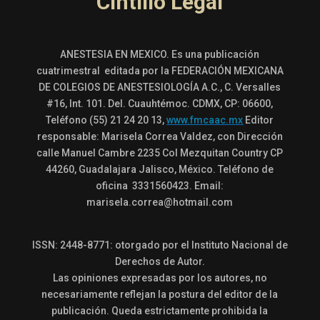
Cintillo Legal
ANESTESIA EN MEXICO. Es una publicación
cuatrimestral editada por la FEDERACIÓN MEXICANA
DE COLEGIOS DE ANESTESIOLOGÍA A.C., C. Versalles
#16, Int. 101. Del. Cuauhtémoc. CDMX, CP: 06600,
Teléfono (55) 21 24 20 13,
www.fmcaac.mx
Editor
responsable: Marisela Correa Valdez, con Dirección
calle Manuel Cambre 2235 Col Mezquitan Country CP
44260, Guadalajara Jalisco, México. Teléfono de
oficina 3331560423. Email:
marisela.correa@hotmail.com
ISSN: 2448-8771: otorgado por el Instituto Nacional de
Derechos de Autor.
Las opiniones expresadas por los autores, no
necesariamente reflejan la postura del editor de la
publicación. Queda estrictamente prohibida la