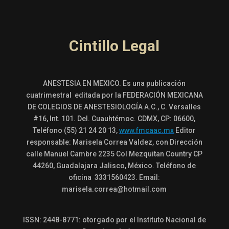
Cintillo Legal
ANESTESIA EN MEXICO. Es una publicación
cuatrimestral editada por la FEDERACIÓN MEXICANA
DE COLEGIOS DE ANESTESIOLOGÍA A.C., C. Versalles
#16, Int. 101. Del. Cuauhtémoc. CDMX, CP: 06600,
Teléfono (55) 21 24 20 13,
www.fmcaac.mx
Editor
responsable: Marisela Correa Valdez, con Dirección
calle Manuel Cambre 2235 Col Mezquitan Country CP
44260, Guadalajara Jalisco, México. Teléfono de
oficina 3331560423. Email:
marisela.correa@hotmail.com
ISSN: 2448-8771: otorgado por el Instituto Nacional de