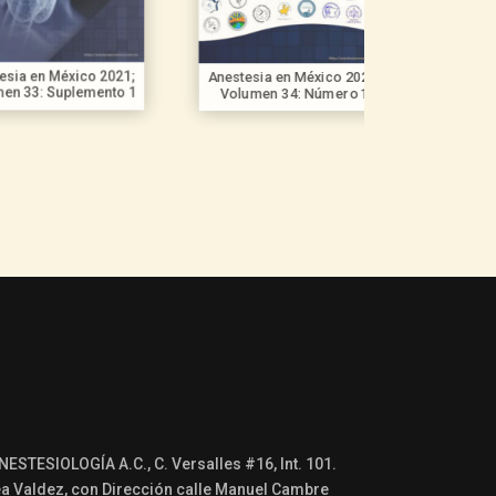
Anestesia en 
 México 2021;
Anestesia en México 2022;
Volumen 34
 Suplemento 1
Volumen 34: Número 1
TESIOLOGÍA A.C., C. Versalles #16, Int. 101.
a Valdez, con Dirección calle Manuel Cambre