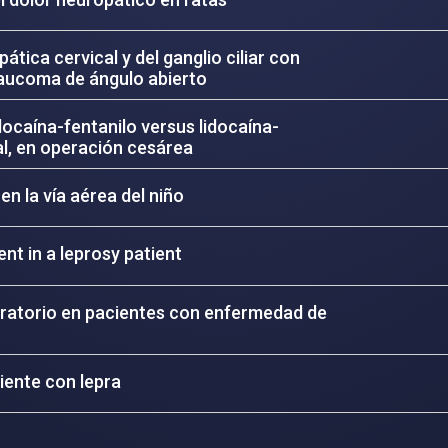
tica cervical y del ganglio ciliar con
glaucoma de ángulo abierto
docaína-fentanilo versus lidocaína-
l, en operación cesárea
 la vía aérea del niño
nt in a leprosy patient
eratorio en pacientes con enfermedad de
ciente con lepra