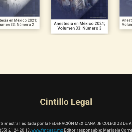
n México 2021;
Anestesia en
Anestesia en México 2021;
3: Número 2
Volumen 33:
Volumen 33: Número 3
Cintillo Legal
trimestral editada por la FEDERACIÓN MEXICANA DE COLEGIOS DE ANES
55) 21 24 20 13,
www.fmcaac.mx
Editor responsable: Marisela Corre