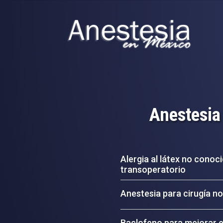
Anestesia
Alergia al látex no conoc
transoperatorio
Anestesia para cirugía n
Baclofeno para mejorar e