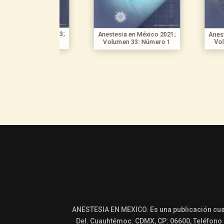
n México 2023;
Anestesia en México 2021;
Anestesia e
35: Número 2
Volumen 33: Número 1
Volumen 3
ANESTESIA EN MEXICO. Es una publicación cua
Del. Cuauhtémoc. CDMX, CP: 06600, Teléfono (