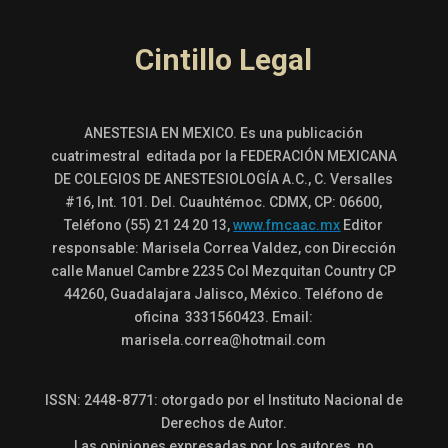
Cintillo Legal
ANESTESIA EN MEXICO. Es una publicación
cuatrimestral editada por la FEDERACIÓN MEXICANA
DE COLEGIOS DE ANESTESIOLOGÍA A.C., C. Versalles
#16, Int. 101. Del. Cuauhtémoc. CDMX, CP: 06600,
Teléfono (55) 21 24 20 13,
www.fmcaac.mx
Editor
responsable: Marisela Correa Valdez, con Dirección
calle Manuel Cambre 2235 Col Mezquitan Country CP
44260, Guadalajara Jalisco, México. Teléfono de
oficina 3331560423. Email:
marisela.correa@hotmail.com
ISSN: 2448-8771: otorgado por el Instituto Nacional de
Derechos de Autor.
Las opiniones expresadas por los autores, no